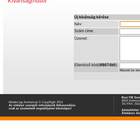
Kívánságműsor
Új kívánság kérése
Név:
Szám címe:
Üzenet:
Ellenörző kód(
4f8074b5
):
Másold be ide
Best FM Szer
4024 Debrecen
Minden jog fenntartva! © CopyRight 2012.
Tel./FAX: (52
Az oldalon szereplő információk felhasználása
csak az üzemeltető engedélyével lehetséges!
Adatvédelmi 
Általános Sz