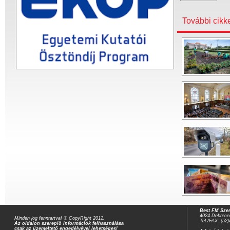
További cikk
Best FM Szer
4024 Debrecen
Minden jog fenntartva! © CopyRight 2012.
Tel./FAX: (52
Az oldalon szereplő információk felhasználása
csak az üzemeltető engedélyével lehetséges!