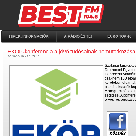
HÍREK, INFORMÁCIÓK
A RÁDIÓ ÉS TE!
EURO TOP 40
EKÖP-konferencia a jövő tudósainak bemutatkozása
2026-06-19 - 10:25:46
Szakmai tanácskozá
Debreceni Egyetem
Debreceni Akadémi
csaknem 150 előadá
keretében olyan al
oktatók, kutatók k
A program célja a 
segítése. A konfer
orvos- és egészség