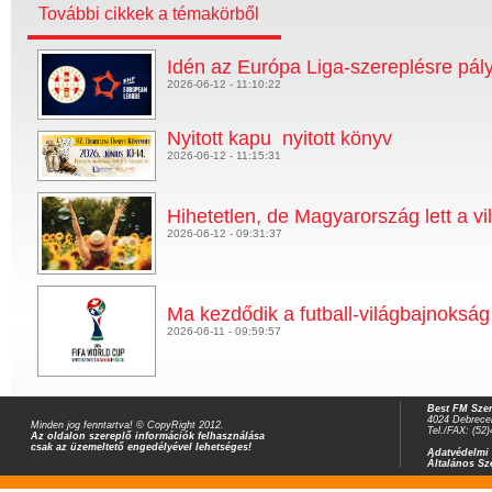
További cikkek a témakörből
Idén az Európa Liga-szereplésre pál
2026-06-12 - 11:10:22
Nyitott kapu  nyitott könyv
2026-06-12 - 11:15:31
Hihetetlen, de Magyarország lett a v
2026-06-12 - 09:31:37
Ma kezdődik a futball-világbajnokság
2026-06-11 - 09:59:57
Best FM Szer
4024 Debrecen
Minden jog fenntartva! © CopyRight 2012.
Tel./FAX: (52
Az oldalon szereplő információk felhasználása
csak az üzemeltető engedélyével lehetséges!
Adatvédelmi 
Általános Sz