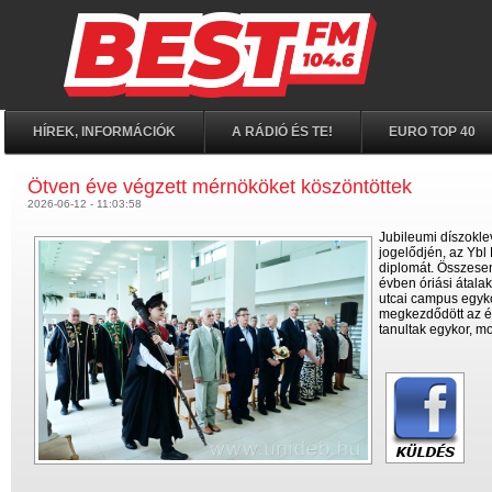
HÍREK, INFORMÁCIÓK
A RÁDIÓ ÉS TE!
EURO TOP 40
Ötven éve végzett mérnököket köszöntöttek
2026-06-12 - 11:03:58
Jubileumi díszokl
jogelődjén, az Ybl
diplomát. Összesen
évben óriási átala
utcai campus egykor
megkezdődött az ép
tanultak egykor, m