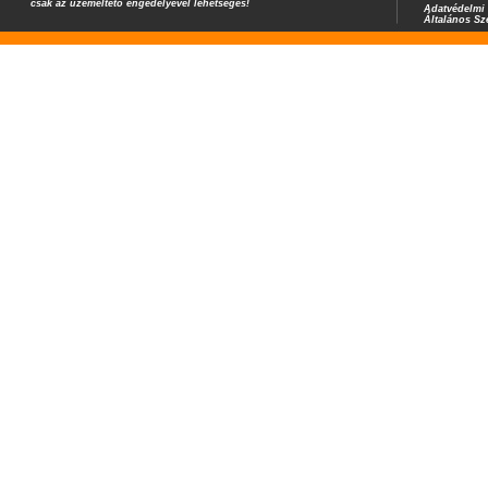
csak az üzemeltető engedélyével lehetséges!
Adatvédelmi 
Általános Sz