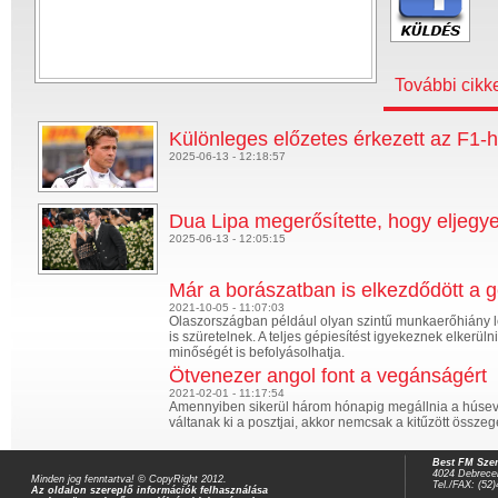
További cikk
Különleges előzetes érkezett az F1-
2025-06-13 - 12:18:57
Dua Lipa megerősítette, hogy eljegy
2025-06-13 - 12:05:15
Már a borászatban is elkezdődött a g
2021-10-05 - 11:07:03
Olaszországban például olyan szintű munkaerőhiány lé
is szüretelnek. A teljes gépiesítést igyekeznek elkerül
minőségét is befolyásolhatja.
Ötvenezer angol font a vegánságért
2021-02-01 - 11:17:54
Amennyiben sikerül három hónapig megállnia a húsevőn
váltanak ki a posztjai, akkor nemcsak a kitűzött össz
Best FM Szer
4024 Debrecen
Minden jog fenntartva! © CopyRight 2012.
Tel./FAX: (52
Az oldalon szereplő információk felhasználása