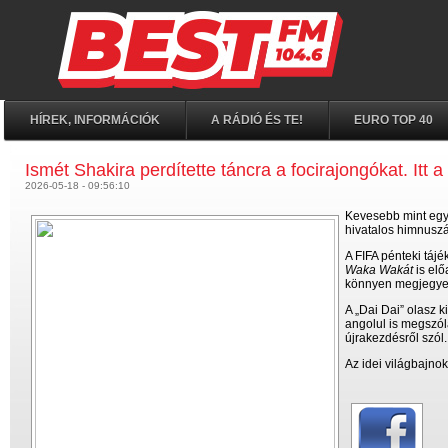
HÍREK, INFORMÁCIÓK
A RÁDIÓ ÉS TE!
EURO TOP 40
Ismét Shakira perdítette táncra a focirajongókat. Itt a 
2026-05-18 - 09:56:10
Kevesebb mint egy 
hivatalos himnuszát
A FIFA pénteki tájé
Waka Wakát
is elő
könnyen megjegyezhe
A „Dai Dai” olasz k
angolul is megszól
újrakezdésről szól.
Az idei világbajno