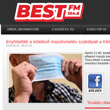
HÍREK, INFORMÁCIÓK
A RÁDIÓ ÉS TE!
EURO TOP 40
Enyhítették a kötelező maszkviselés szabályait a Kli
2026-04-22 - 08:27:15
Április 21-től, ked
eltakaró maszk vis
Tisza István Campu
orvoshoz fordulók
További cikk