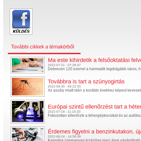
További cikkek a témakörből
Ma este kihirdetik a felsőoktatási fel
2022-07-21 - 07:26:47
Debrecen 120 ezerrel a harmadik legdrágább város, ha
Továbbra is tart a szúnyogirtás
2022-08-30 - 09:22:55
Az aszály miatt idén a korábbi évekhez képest keveseb
Európai szintű ellenőrzést tart a hé
2022-07-18 - 11:10:33
Fokozottan ellenőrzik a tehergépkocsikat és az autóbus
Érdemes figyelni a benzinkutakon, új
2022-06-24 - 14:59:36
Kannába üzemanyag kizárólag piaci áron vásárolható