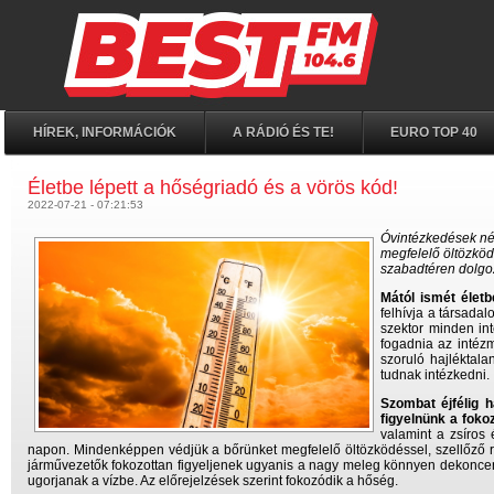
HÍREK, INFORMÁCIÓK
A RÁDIÓ ÉS TE!
EURO TOP 40
Életbe lépett a hőségriadó és a vörös kód!
2022-07-21 - 07:21:53
Óvintézkedések nél
megfelelő öltözköd
szabadtéren dolgo
Mától ismét életb
felhívja a társadal
szektor minden int
fogadnia az intézm
szoruló hajléktala
tudnak intézkedni.
Szombat éjfélig 
figyelnünk a fokoz
valamint a zsíros 
napon. Mindenképpen védjük a bőrünket megfelelő öltözködéssel, szellőző r
járművezetők fokozottan figyeljenek ugyanis a nagy meleg könnyen dekoncentrá
ugorjanak a vízbe. Az előrejelzések szerint fokozódik a hőség.