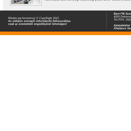
Best FM Szer
4024 Debrecen
Minden jog fenntartva! © CopyRight 2012.
Tel./FAX: (52
Az oldalon szereplő információk felhasználása
csak az üzemeltető engedélyével lehetséges!
Adatvédelmi 
Általános Sz