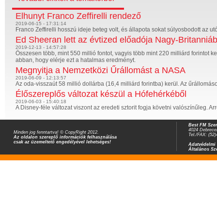
Elhunyt Franco Zeffirelli rendező
2019-06-15 - 17:31:14
Franco Zeffirelli hosszú ideje beteg volt, és állapota sokat súlyosbodott az 
Ed Sheeran lett az évtized előadója Nagy-Britanniá
2019-12-13 - 14:57:28
Összesen több, mint 550 millió fontot, vagyis több mint 220 milliárd forintot
abban, hogy elérje ezt a hatalmas eredményt.
Megnyitja a Nemzetközi Űrállomást a NASA
2019-06-09 - 12:13:57
Az oda-visszaút 58 millió dollárba (16,4 milliárd forintba) kerül. Az űrállomáson t
Élőszereplős változat készül a Hófehérkéből
2019-06-03 - 15:40:18
A Disney-féle változat viszont az eredeti sztorit fogja követni valószínűleg. Ar
Best FM Szer
4024 Debrecen
Minden jog fenntartva! © CopyRight 2012.
Tel./FAX: (52
Az oldalon szereplő információk felhasználása
csak az üzemeltető engedélyével lehetséges!
Adatvédelmi 
Általános Sz