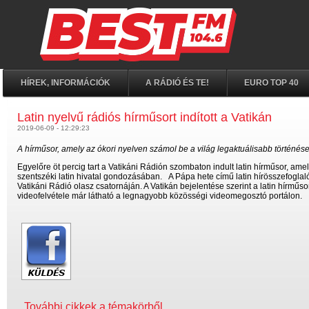
HÍREK, INFORMÁCIÓK
A RÁDIÓ ÉS TE!
EURO TOP 40
Latin nyelvű rádiós hírműsort indított a Vatikán
2019-06-09 - 12:29:23
A hírműsor, amely az ókori nyelven számol be a világ legaktuálisabb történései
Egyelőre öt percig tart a Vatikáni Rádión szombaton indult latin hírműsor, amel
szentszéki latin hivatal gondozásában. A Pápa hete című latin hírösszefoglal
Vatikáni Rádió olasz csatornáján. A Vatikán bejelentése szerint a latin hírműso
videofelvétele már látható a legnagyobb közösségi videomegosztó portálon.
További cikkek a témakörből