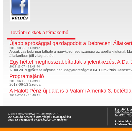
További cikkek a témakörből
Újabb aprósággal gazdagodott a Debreceni Állatker
2018-08-02 - 14:50:46
A csuklyás bébi már látható a nagyközönség számára az apella kifutónál. M
állatkertben jött világra utód.
Egy héttel meghosszabbították a jelentkezést A Dal
2018-11-07 - 13:48:40
A Dal 2019 győztese képviselheti Magyarországot a 64. Eurovíziós Dalfeszt
Programajánló
2018-06-12 - 14:39:11
2018-06-13 Szerda
A Halott Pénz új dala is a Valami Amerika 3. betétdal
2018-02-01 - 14:48:11
Best FM Szer
4024 Debrecen
Minden jog fenntartva! © CopyRight 2012.
Tel./FAX: (52
Az oldalon szereplő információk felhasználása
csak az üzemeltető engedélyével lehetséges!
Adatvédelmi 
Általános Sz