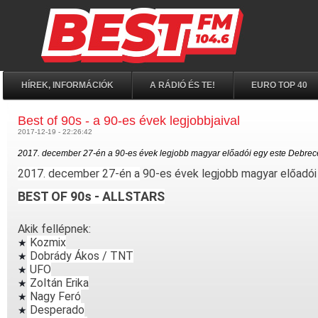
HÍREK, INFORMÁCIÓK
A RÁDIÓ ÉS TE!
EURO TOP 40
Best of 90s - a 90-es évek legjobbjaival
2017-12-19 - 22:26:42
2017. december 27-én a 90-es évek legjobb magyar előadói egy este Debre
2017. december 27-én a
90-es évek legjobb magyar előadó
B
EST OF 90s - ALLSTARS
Akik fellépnek:
Kozmix
★
Dobrády Ákos / TNT
★
UFO
★
Zoltán Erika
★
Nagy Feró
★
Desperado
★