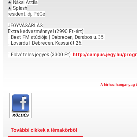
Náksi Attila
★
Splash
★
resident: dj. PéGé
JEGYVÁSÁRLÁS
Extra kedvezménnyel (2990 Ft-ért):
:: Best FM stúdiója | Debrecen, Darabos u. 35.
:: Lovarda | Debrecen, Kassai út 26.
:: Elővételes jegyek (3300 Ft):
http://campus.jegy.hu/prog
A hírhez hanganyag t
További cikkek a témakörből