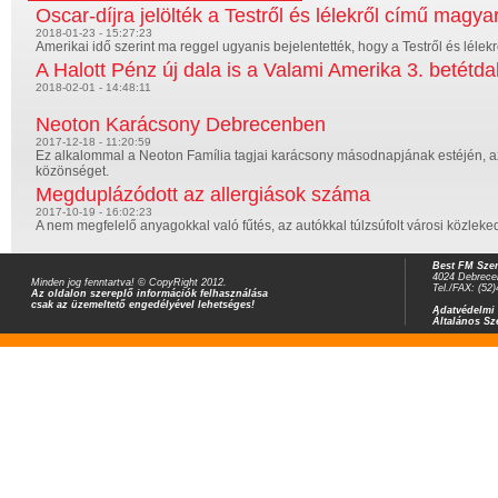
Oscar-díjra jelölték a Testről és lélekről című magyar
2018-01-23 - 15:27:23
Amerikai idő szerint ma reggel ugyanis bejelentették, hogy a Testről és lélekről 
A Halott Pénz új dala is a Valami Amerika 3. betétdal
2018-02-01 - 14:48:11
Neoton Karácsony Debrecenben
2017-12-18 - 11:20:59
Ez alkalommal a Neoton Família tagjai karácsony másodnapjának estéjén, az
közönséget.
Megduplázódott az allergiások száma
2017-10-19 - 16:02:23
A nem megfelelő anyagokkal való fűtés, az autókkal túlzsúfolt városi közleke
Best FM Szer
4024 Debrecen
Minden jog fenntartva! © CopyRight 2012.
Tel./FAX: (52
Az oldalon szereplő információk felhasználása
csak az üzemeltető engedélyével lehetséges!
Adatvédelmi 
Általános Sz