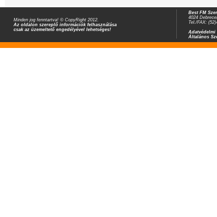
Best FM Szer
4024 Debrecen
Minden jog fenntartva! © CopyRight 2012.
Tel./FAX: (52
Az oldalon szereplő információk felhasználása
csak az üzemeltető engedélyével lehetséges!
Adatvédelmi 
Általános Sz