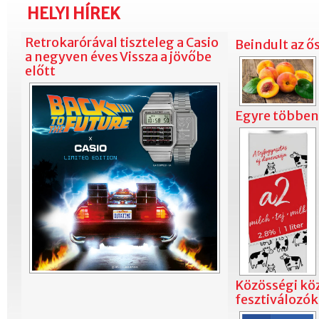
HELYI HÍREK
Retrokarórával tiszteleg a Casio
Beindult az ő
a negyven éves Vissza a jövőbe
előtt
Egyre többen 
Közösségi kö
fesztiválozó