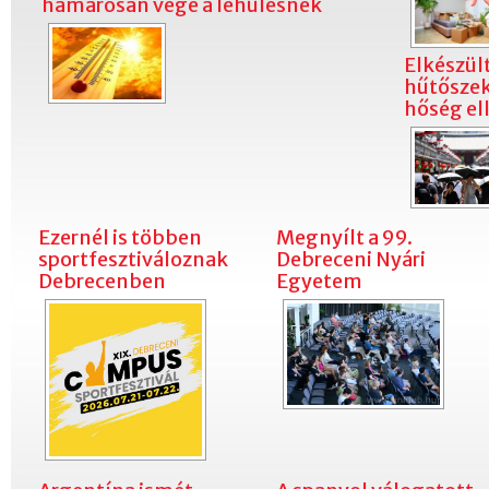
hamarosan vége a lehűlésnek
Elkészült
hűtőszekr
hőség el
Ezernél is többen
Megnyílt a 99.
sportfesztiváloznak
Debreceni Nyári
Debrecenben
Egyetem