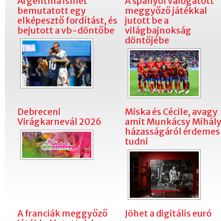
Argentína ismét
A spanyol válogatott
bemutatott egy
meggyőző játékkal
elképesztő fordítást, és
jutott be a
bejutott a vb-döntőbe
világbajnokság
döntőjébe
Debreceni
Miska és Cécile, avagy
Virágkarnevál 2026
amit Munkácsy Mihál
házasságáról érdemes
tudni
A franciák meggyőző
Jöhet a digitális euró