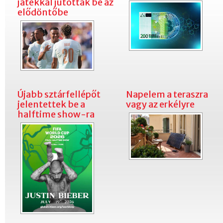
játékkal jutottak be az
elődöntőbe
Újabb sztárfellépőt
Napelem a teraszra
jelentettek be a
vagy az erkélyre
halftime show-ra