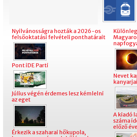
Nyilvánosságra hozták a 2026-os
Különleg
felsőoktatási felvételi ponthatárait
Magyaror
napfogya
Pont iDE Parti
Nevet ka
kanyarja
Július végén érdemes lesz kémlelni
az eget
A kiadó 
száma id
előző éve
Érkezik a szaharai hőkupola,