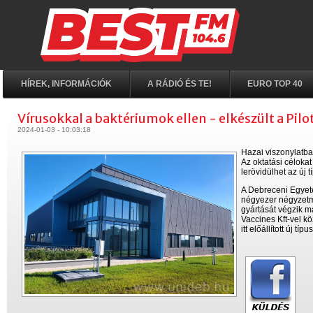
HÍREK, INFORMÁCIÓK
A RÁDIÓ ÉS TE!
EURO TOP 40
Vírusokkal a baktériumok ellen - elkészült a Pil
2024-01-03 - 10:03:18
Hazai viszonylatba
Az oktatási célokat
lerövidülhet az új 
A Debreceni Egyetem
négyezer négyzetmé
gyártását végzik ma
Vaccines Kft-vel k
itt előállított új 