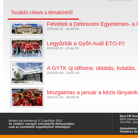
További cikkek a témakörből
Felvételi a Debreceni Egyetemen- a 
2024-01-11 - 10:35:43
Legyőztük a Győri Audi ETO-t!!!
2024-02-11 - 12:44:53
A GYTK új otthona: oktatás, kutatás,
2024-01-03 - 10:02:35
Mozgalmas a január a kézis lányain
2024-01-03 - 09:49:25
Best FM Szer
4024 Debrecen
Minden jog fenntartva! © CopyRight 2012.
Tel./FAX: (52
Az oldalon szereplő információk felhasználása
csak az üzemeltető engedélyével lehetséges!
Adatvédelmi 
Általános Sz