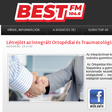
HÍREK, INFORMÁCIÓK
A RÁDIÓ ÉS TE!
EURO TOP 40
Létrejött az integrált Ortopédiai és Traumatológ
2023-04-28 - 13:17:42
Az integrációnak 
számára gyümölcs
Az Ortopédiai Klini
Napjainkra a gyer
konzervatív kezel
elvégezhető – mon
eddiginél szorosa