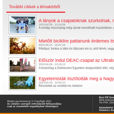
További cikkek a témakörből
A lányok a csapatoknak szurkolnak, m
2023-04-28 - 13:19:56
A sortág viszonylag még újnak mondható hazánkban, d
Mielőtt biciklire pattanunk érdemes t
2023-06-21 - 18:01:24
Például, fontos a látni és látszani elv is, elöl fehér,
Először indul DEAC-csapat az Ultrab
2023-04-28 - 13:16:12
A kizárólag a Debreceni Egyetem dolgozóiból álló, négyf
Egyetemisták tisztították meg a Nag
2023-04-20 - 14:55:22
Részletek az unideb.hu oldalon.
Best FM Szer
4024 Debrecen
Minden jog fenntartva! © CopyRight 2012.
Tel./FAX: (52
Az oldalon szereplő információk felhasználása
csak az üzemeltető engedélyével lehetséges!
Adatvédelmi 
Általános Sz