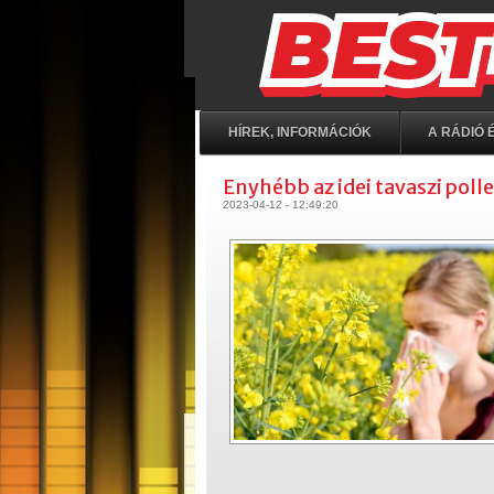
HÍREK, INFORMÁCIÓK
A RÁDIÓ É
Enyhébb az idei tavaszi poll
2023-04-12 - 12:49:20