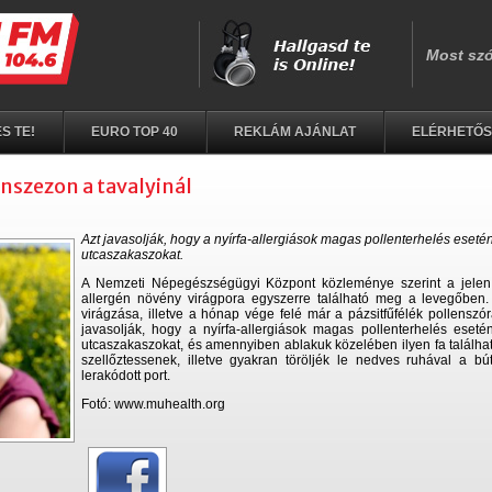
S TE!
EURO TOP 40
REKLÁM AJÁNLAT
ELÉRHETŐ
enszezon a tavalyinál
Azt javasolják, hogy a nyírfa-allergiások magas pollenterhelés esetén 
utcaszakaszokat.
A Nemzeti Népegészségügyi Központ közleménye szerint a jelen
allergén növény virágpora egyszerre található meg a levegőben.
virágzása, illetve a hónap vége felé már a pázsitfűfélék pollenszórá
javasolják, hogy a nyírfa-allergiások magas pollenterhelés esetén
utcaszakaszokat, és amennyiben ablakuk közelében ilyen fa találhat
szellőztessenek, illetve gyakran töröljék le nedves ruhával a b
lerakódott port.
Fotó: www.muhealth.org