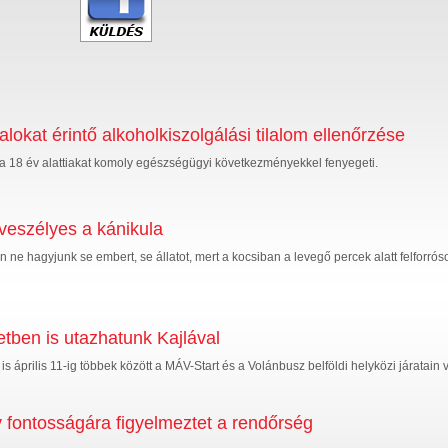
alokat érintő alkoholkiszolgálási tilalom ellenőrzése
a 18 év alattiakat komoly egészségügyi következményekkel fenyegeti.
 veszélyes a kánikula
e hagyjunk se embert, se állatot, mert a kocsiban a levegő percek alatt felforrós
etben is utazhatunk Kajlával
is április 11-ig többek között a MÁV-Start és a Volánbusz belföldi helyközi járatai
v fontosságára figyelmeztet a rendőrség