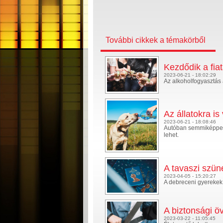
További cikkek a témakörből
Kezdődik a fiat
2023-06-21 - 18:02:29
Az alkoholfogyasztás 
Az állatokra is
2023-06-21 - 18:08:46
Autóban semmiképpen n
lehet.
A tavaszi szün
2023-04-05 - 15:20:27
A debreceni gyerekek 
A biztonsági ö
2023-03-22 - 11:05:45