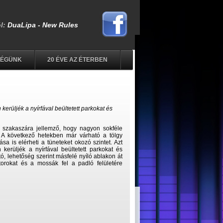
SÉGÜNK
20 ÉVE AZ ÉTERBEN
kerüljék a nyírfával beültetett parkokat és
 szakaszára jellemző, hogy nagyon sokféle
 A következő hetekben már várható a tölgy
sa is elérheti a tüneteket okozó szintet. Azt
 kerüljék a nyírfával beültetett parkokat és
ó, lehetőség szerint másfelé nyíló ablakon át
útorokat és a mossák fel a padló felületére