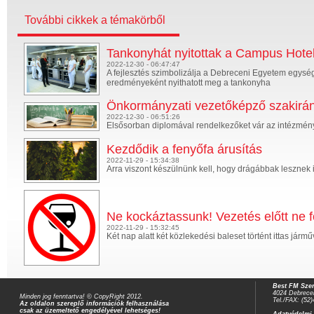
További cikkek a témakörből
Tankonyhát nyitottak a Campus Hote
2022-12-30 - 06:47:47
A fejlesztés szimbolizálja a Debreceni Egyetem egysé
eredményeként nyithatott meg a tankonyha
Önkormányzati vezetőképző szakirá
2022-12-30 - 06:51:26
Elsősorban diplomával rendelkezőket vár az intézmén
Kezdődik a fenyőfa árusítás
2022-11-29 - 15:34:38
Arra viszont készülnünk kell, hogy drágábbak lesznek 
Ne kockáztassunk! Vezetés előtt ne f
2022-11-29 - 15:32:45
Két nap alatt két közlekedési baleset történt ittas já
Best FM Szer
4024 Debrecen
Minden jog fenntartva! © CopyRight 2012.
Tel./FAX: (52
Az oldalon szereplő információk felhasználása
csak az üzemeltető engedélyével lehetséges!