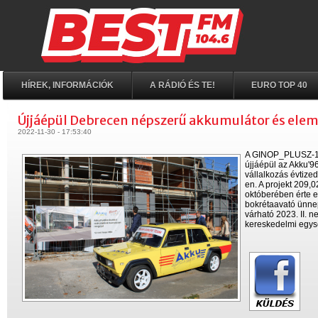
HÍREK, INFORMÁCIÓK
A RÁDIÓ ÉS TE!
EURO TOP 40
Újjáépül Debrecen népszerű akkumulátor és elem
2022-11-30 - 17:53:40
A GINOP_PLUSZ-1.2
újjáépül az Akku'9
vállalkozás évtiz
en. A projekt 209,
októberében érte 
bokrétaavató ünnep
várható 2023. II. 
kereskedelmi egysé