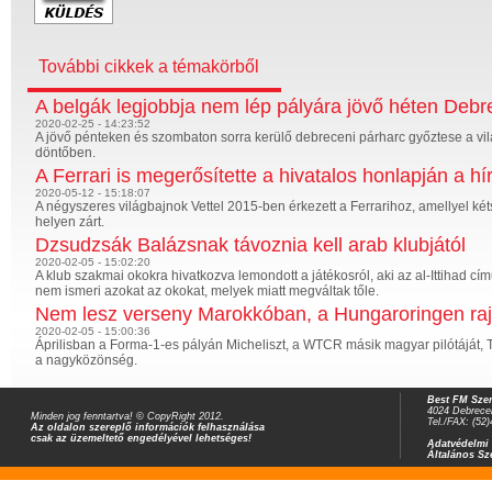
További cikkek a témakörből
A belgák legjobbja nem lép pályára jövő héten Deb
2020-02-25 - 14:23:52
A jövő pénteken és szombaton sorra kerülő debreceni párharc győztese a vi
döntőben.
A Ferrari is megerősítette a hivatalos honlapján a h
2020-05-12 - 15:18:07
A négyszeres világbajnok Vettel 2015-ben érkezett a Ferrarihoz, amellyel kéts
helyen zárt.
Dzsudzsák Balázsnak távoznia kell arab klubjától
2020-02-05 - 15:02:20
A klub szakmai okokra hivatkozva lemondott a játékosról, aki az al-Ittihad cím
nem ismeri azokat az okokat, melyek miatt megváltak tőle.
Nem lesz verseny Marokkóban, a Hungaroringen ra
2020-02-05 - 15:00:36
Áprilisban a Forma-1-es pályán Micheliszt, a WTCR másik magyar pilótáját, Ta
a nagyközönség.
Best FM Szer
4024 Debrecen
Minden jog fenntartva! © CopyRight 2012.
Tel./FAX: (52
Az oldalon szereplő információk felhasználása
csak az üzemeltető engedélyével lehetséges!
Adatvédelmi 
Általános Sz