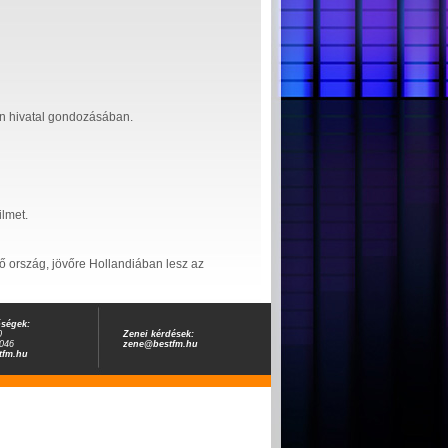
tin hivatal gondozásában.
ilmet.
ző ország, jövőre Hollandiában lesz az
őségek:
0
Zenei kérdések:
046
zene@bestfm.hu
tfm.hu