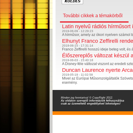
További cikkek a témakörből
Latin nyelvű rádiós hírműsort i
2019-06-09 - 12:29:23
A hírműsor, amely az ókori nyelven számol be
Elhunyt Franco Zeffirelli rend
2019-06-15 - 17:31:14
Franco Zeffirelli hosszú ideje beteg volt, é
Élőszereplős változat készül 
2019-06-03 - 15:40:18
A Disney-féle változat viszont az eredeti szto
Duncan Laurence nyerte Arcade
2019-05-19 - 11:02:58
Mivel az Európai Műsorszolgáltatók Szövetsé
esemény.
Minden jog fenntartva! © CopyRight 2012.
Az oldalon szereplő információk felhasználása
csak az üzemeltető engedélyével lehetséges!