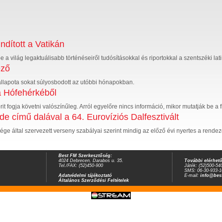
ndított a Vatikán
 a világ legaktuálisabb történéseiről tudósításokkal és riportokkal a szentszéki la
ező
s állapota sokat súlyosbodott az utóbbi hónapokban.
a Hófehérkéből
rit fogja követni valószínűleg. Arról egyelőre nincs információ, mikor mutatják be a f
 című dalával a 64. Eurovíziós Dalfesztivált
ge által szervezett verseny szabályai szerint mindig az előző évi nyertes a rende
Best FM Szerkesztőség:
4024 Debrecen, Darabos u. 35.
További elérhet
Tel./FAX: (52)450-900
Játék: (52)500-54
SMS: 06-30-933-1
Adatvédelmi tájékoztató
E-mail:
info@bes
Általános Szerződési Feltételek