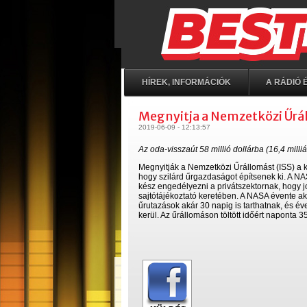
HÍREK, INFORMÁCIÓK
A RÁDIÓ É
Megnyitja a Nemzetközi Űrá
2019-06-09 - 12:13:57
Az oda-visszaút 58 millió dollárba (16,4 milliárd
Megnyitják a Nemzetközi Űrállomást (ISS) a k
hogy szilárd űrgazdaságot építsenek ki. A NA
kész engedélyezni a privátszektornak, hogy j
sajtótájékoztató keretében. A NASA évente aká
űrutazások akár 30 napig is tarthatnak, és éven
kerül. Az űrállomáson töltött időért naponta 35 e