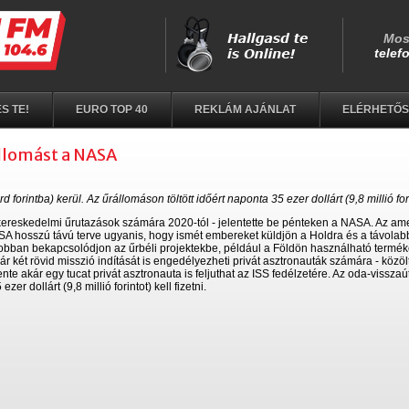
S TE!
EURO TOP 40
REKLÁM AJÁNLAT
ELÉRHETŐ
llomást a NASA
 forintba) kerül. Az űrállomáson töltött időért naponta 35 ezer dollárt (9,8 millió forin
ereskedelmi űrutazások számára 2020-tól - jelentette be pénteken a NASA. Az amerik
SA hosszú távú terve ugyanis, hogy ismét embereket küldjön a Holdra és a távolabb
obban bekapcsolódjon az űrbéli projektekbe, például a Földön használható termékek
r két rövid misszió indítását is engedélyezheti privát asztronauták számára - közö
te akár egy tucat privát asztronauta is feljuthat az ISS fedélzetére. Az oda-visszaút 
zer dollárt (9,8 millió forintot) kell fizetni.