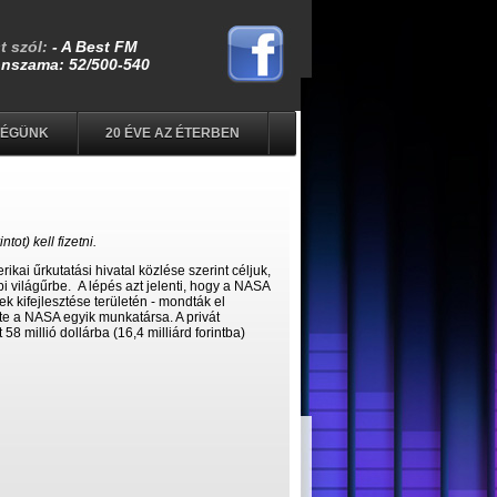
SÉGÜNK
20 ÉVE AZ ÉTERBEN
tot) kell fizetni.
ai űrkutatási hivatal közlése szerint céljuk,
i világűrbe. A lépés azt jelenti, hogy a NASA
 kifejlesztése területén - mondták el
lte a NASA egyik munkatársa. A privát
58 millió dollárba (16,4 milliárd forintba)